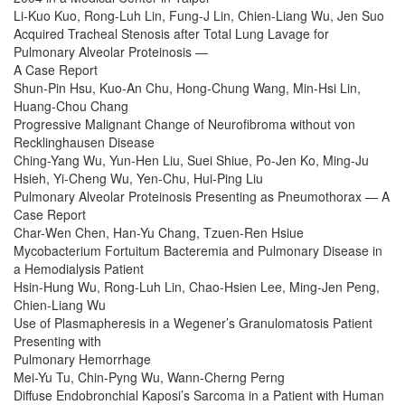
Li-Kuo Kuo, Rong-Luh Lin, Fung-J Lin, Chien-Liang Wu, Jen Suo
Acquired Tracheal Stenosis after Total Lung Lavage for
Pulmonary Alveolar Proteinosis —
A Case Report
Shun-Pin Hsu, Kuo-An Chu, Hong-Chung Wang, Min-Hsi Lin,
Huang-Chou Chang
Progressive Malignant Change of Neurofibroma without von
Recklinghausen Disease
Ching-Yang Wu, Yun-Hen Liu, Suei Shiue, Po-Jen Ko, Ming-Ju
Hsieh, Yi-Cheng Wu, Yen-Chu, Hui-Ping Liu
Pulmonary Alveolar Proteinosis Presenting as Pneumothorax — A
Case Report
Char-Wen Chen, Han-Yu Chang, Tzuen-Ren Hsiue
Mycobacterium Fortuitum Bacteremia and Pulmonary Disease in
a Hemodialysis Patient
Hsin-Hung Wu, Rong-Luh Lin, Chao-Hsien Lee, Ming-Jen Peng,
Chien-Liang Wu
Use of Plasmapheresis in a Wegener’s Granulomatosis Patient
Presenting with
Pulmonary Hemorrhage
Mei-Yu Tu, Chin-Pyng Wu, Wann-Cherng Perng
Diffuse Endobronchial Kaposi’s Sarcoma in a Patient with Human