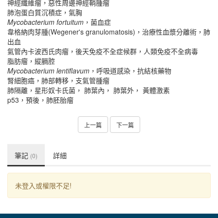
神經纖維瘤，惡性周邊神經鞘腫瘤
肺泡蛋白質沉積症，氣胸
Mycobacterium fortuitum
，菌血症
韋格納肉芽腫(Wegener's granulomatosis)，治療性血漿分離術，肺
出血
氣管內卡波西氏肉瘤，後天免疫不全症候群，人類免疫不全病毒
脂肪瘤，縱膈腔
Mycobacterium lentiflavum
，呼吸道感染，抗結核藥物
腎細胞癌，肺部轉移，支氣管腫瘤
肺隔離，星形奴卡氏菌， 肺葉內， 肺葉外， 黃體激素
p53，預後，肺胚胎瘤
上一篇
下一篇
筆記
詳細
(0)
未登入或權限不足!