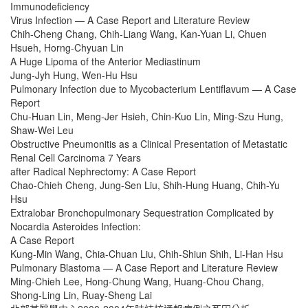
Immunodeficiency
Virus Infection — A Case Report and Literature Review
Chih-Cheng Chang, Chih-Liang Wang, Kan-Yuan Li, Chuen
Hsueh, Horng-Chyuan Lin
A Huge Lipoma of the Anterior Mediastinum
Jung-Jyh Hung, Wen-Hu Hsu
Pulmonary Infection due to Mycobacterium Lentiflavum — A Case
Report
Chu-Huan Lin, Meng-Jer Hsieh, Chin-Kuo Lin, Ming-Szu Hung,
Shaw-Wei Leu
Obstructive Pneumonitis as a Clinical Presentation of Metastatic
Renal Cell Carcinoma 7 Years
after Radical Nephrectomy: A Case Report
Chao-Chieh Cheng, Jung-Sen Liu, Shih-Hung Huang, Chih-Yu
Hsu
Extralobar Bronchopulmonary Sequestration Complicated by
Nocardia Asteroides Infection:
A Case Report
Kung-Min Wang, Chia-Chuan Liu, Chih-Shiun Shih, Li-Han Hsu
Pulmonary Blastoma — A Case Report and Literature Review
Ming-Chieh Lee, Hong-Chung Wang, Huang-Chou Chang,
Shong-Ling Lin, Ruay-Sheng Lai