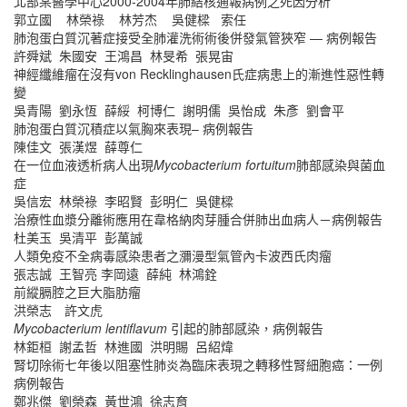
北部某醫學中心2000-2004年肺結核通報病例之死因分析
郭立國 林榮祿 林芳杰 吳健樑 索任
肺泡蛋白質沉著症接受全肺灌洗術術後併發氣管狹窄 — 病例報告
許舜斌 朱國安 王鴻昌 林旻希 張晃宙
神經纖維瘤在沒有von Recklinghausen氏症病患上的漸進性惡性轉
變
吳青陽 劉永恆 薛綏 柯博仁 謝明儒 吳怡成 朱彥 劉會平
肺泡蛋白質沉積症以氣胸來表現– 病例報告
陳佳文 張漢煜 薛尊仁
在一位血液透析病人出現
Mycobacterium fortuitum
肺部感染與菌血
症
吳信宏 林榮祿 李昭賢 彭明仁 吳健樑
治療性血漿分離術應用在韋格納肉芽腫合併肺出血病人－病例報告
杜美玉 吳清平 彭萬誠
人類免疫不全病毒感染患者之瀰漫型氣管內卡波西氏肉瘤
張志誠 王智亮 李岡遠 薛純 林鴻銓
前縱膈腔之巨大脂肪瘤
洪榮志 許文虎
Mycobacterium lentiflavum
引起的肺部感染，病例報告
林鉅桓 謝孟哲 林進國 洪明賜 呂紹煒
腎切除術七年後以阻塞性肺炎為臨床表現之轉移性腎細胞癌：一例
病例報告
鄭兆傑 劉榮森 黃世鴻 徐志育