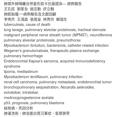
肺葉外肺隔離合併星形奴卡氏菌感染— 病例報告
王孔民 劉家全 施志勳 許立翰
肺胚胎瘤:一病例報告及文獻回顧
李明杰 王鴻昌 張晃宙 林秀玲 賴瑞生
tuberculosis, cause of death
lung lavage, pulmonary alveolar proteinosis, tracheal stenosis
malignant peripheral nerve sheath tumor (MPNST), neurofibroma
pulmonary alveolar proteinosis, pneumothorax
Mycobacterium fortuitum
, bacteremia, catheter-related infection
Wegener’s granulomatosis, therapeutic plasma exchange,
pulmonary hemorrhage
Endobronchial Kaposi’s sarcoma, acquired immunodeficiency
syndrome
lipoma, mediastinum
Mycobacterium lentiflavum,
pulmonary infection
renal cell carcinoma, pulmonary metastasis, endobronchial tumor
bronchopulmonary sequestration,
Nocardia asteroides
,
extralobar, intralobar,
medroxyprogesterone acetate
p53, prognosis, pulmonary blastoma
結核病，死因分析
肺灌洗術，肺泡蛋白質沉著症，氣管狹窄