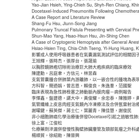
Yao-Jian Hsieh, Ying-Chieh Su, Shyh-Ren Chiang, Khi
Docetaxel-Induced Pneumonitis Following Chemothera
A Case Report and Literature Review
Shang-Fu Hsu, Jiunn-Song Jiang
Pulmonary Truncal Fistula Presenting with Cervical Pn
Shun-Mao Yang, Hsao-Hsun Hsu, Jin-Shing Chen
A Case of Cryptogenic Hemoptysis after General Anes
Hsiao-Hsien Ting, Chia-Chih Tseng, Yi-Hung Huang,
影響成人使用呼吸器患者在氣囊漏氣測試評估的相關因
王旭輝，張時杰，張厚台，張晟瑜
以胸腔鏡肺疱切除術治療巨大肺大疱疾病的臨床療效
陳建勳，呂庭聿，方信元，林昱森
支氣管囊腫合併肺葉內游離肺，以一嵌合性的腫塊為表
方科智，簡迺娟，曾志恩，賴俊良，朱逸羣，范國聖
臨床表現為急性肺栓塞之肺動脈內膜肉瘤－病例報告
李懌鑫，盤建德，諶大中，黃俊耀，余忠泰，陳雅婷，
氣管纖維上皮息肉經支氣鏡內冷凍療法及合併氬雷射治
謝曜鍵，蘇英傑，蔣士仁，葉麗青，陳佳慧，謝俊民
非小細胞肺癌化學治療後併發Docetaxel引起之過敏
徐上富，江俊松
化療藥劑滲漏併發慢性胸壁肺臟廔管及頸部氣瘤之外科
楊順貿，徐紹勛，陳晉興