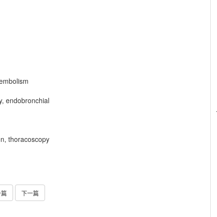
oembolism
py, endobronchial
on, thoracoscopy
一篇
下一篇