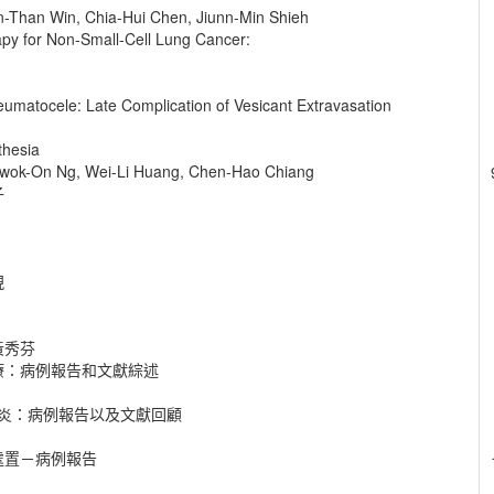
n-Than Win, Chia-Hui Chen, Jiunn-Min Shieh
py for Non-Small-Cell Lung Cancer:
eumatocele: Late Complication of Vesicant Extravasation
thesia
 Kwok-On Ng, Wei-Li Huang, Chen-Hao Chiang
子
現
黃秀芬
療：病例報告和文獻綜述
性肺炎：病例報告以及文獻回顧
處置－病例報告