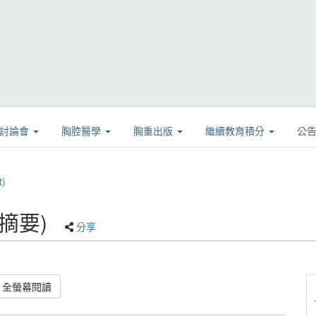
學討論會
胸腔醫學
胸重出版
繼續教育積分
公
)
(摘要)
分享
全螢幕閱讀