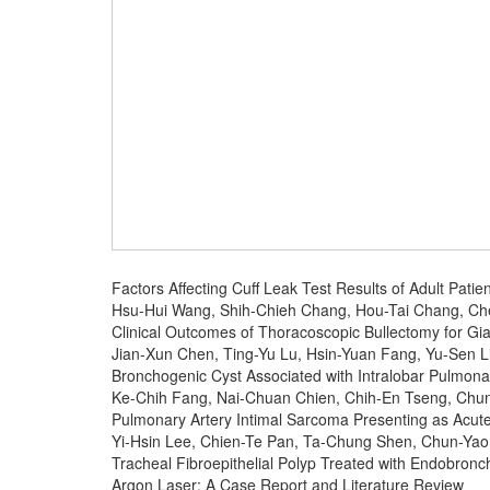
Factors Affecting Cuff Leak Test Results of Adult Patie
Hsu-Hui Wang, Shih-Chieh Chang, Hou-Tai Chang, C
Clinical Outcomes of Thoracoscopic Bullectomy for Gi
Jian-Xun Chen, Ting-Yu Lu, Hsin-Yuan Fang, Yu-Sen L
Bronchogenic Cyst Associated with Intralobar Pulmona
Ke-Chih Fang, Nai-Chuan Chien, Chih-En Tseng, Chu
Pulmonary Artery Intimal Sarcoma Presenting as Acu
Yi-Hsin Lee, Chien-Te Pan, Ta-Chung Shen, Chun-Ya
Tracheal Fibroepithelial Polyp Treated with Endobron
Argon Laser: A Case Report and Literature Review