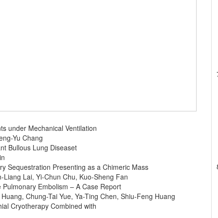
nts under Mechanical Ventilation
heng-Yu Chang
ant Bullous Lung Diseaset
in
ry Sequestration Presenting as a Chimeric Mass
n-Liang Lai, Yi-Chun Chu, Kuo-Sheng Fan
te Pulmonary Embolism – A Case Report
o Huang, Chung-Tai Yue, Ya-Ting Chen, Shiu-Feng Huang
chial Cryotherapy Combined with