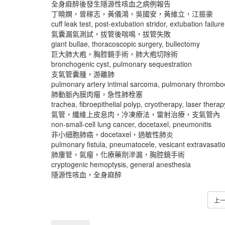
全身麻醉後發生隱源性咳血之病例報告
丁曉嫻，曾稼志，黃儀鴻，吳國安，黃維立，江振豪
cuff leak test, post-extubation stridor, extubation failure
氣囊漏氣測試，拔管後喘鳴，拔管失敗
giant bullae, thoracoscopic surgery, bullectomy
巨大肺大疱，胸腔鏡手術，肺大疱切除術
bronchogenic cyst, pulmonary sequestration
支氣管囊腫，游離肺
pulmonary artery intimal sarcoma, pulmonary thromb
肺動脈內膜肉瘤，急性肺栓塞
trachea, fibroepithelial polyp, cryotherapy, laser thera
氣管，纖維上皮息肉，冷凍療法，雷射治療，支氣管內
non-small-cell lung cancer, docetaxel, pneumonitis
非小細胞肺癌，docetaxel，過敏性肺炎
pulmonary fistula, pneumatocele, vesicant extravasati
肺廔管，氣瘤，化療藥劑滲漏，胸腔鏡手術
cryptogenic hemoptysis, general anesthesia
隱源性咳血，全身麻醉
上