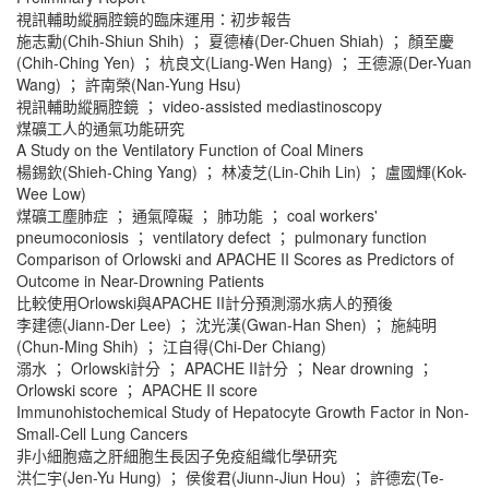
視訊輔助縱膈腔鏡的臨床運用：初步報告
施志勳(Chih-Shiun Shih) ； 夏德椿(Der-Chuen Shiah) ； 顏至慶
(Chih-Ching Yen) ； 杭良文(Liang-Wen Hang) ； 王德源(Der-Yuan
Wang) ； 許南榮(Nan-Yung Hsu)
視訊輔助縱膈腔鏡 ； video-assisted mediastinoscopy
煤礦工人的通氣功能研究
A Study on the Ventilatory Function of Coal Miners
楊錫欽(Shieh-Ching Yang) ； 林凌芝(Lin-Chih Lin) ； 盧國輝(Kok-
Wee Low)
煤礦工塵肺症 ； 通氣障礙 ； 肺功能 ； coal workers'
pneumoconiosis ； ventilatory defect ； pulmonary function
Comparison of Orlowski and APACHE II Scores as Predictors of
Outcome in Near-Drowning Patients
比較使用Orlowski與APACHE II計分預測溺水病人的預後
李建德(Jiann-Der Lee) ； 沈光漢(Gwan-Han Shen) ； 施純明
(Chun-Ming Shih) ； 江自得(Chi-Der Chiang)
溺水 ； Orlowski計分 ； APACHE II計分 ； Near drowning ；
Orlowski score ； APACHE II score
Immunohistochemical Study of Hepatocyte Growth Factor in Non-
Small-Cell Lung Cancers
非小細胞癌之肝細胞生長因子免疫組織化學研究
洪仁宇(Jen-Yu Hung) ； 侯俊君(Jiunn-Jiun Hou) ； 許德宏(Te-