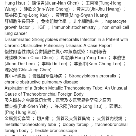
Hung Hsu) ； 陳俊男(Jiuan-Nan Chen) ； 王東衡(Tung-Heng
Wang) ； 鍾飲文(Inn-Wen Chong) ； 黃吉志(Jhi-Jhu Hwang) ；
高英隆(Eing-Long Kao) ； 黃明賢(Ming-Shyan Huang)
肝細胞生長因子 ； 免疫組織化學 ； 非小細胞肺癌 ； hepatocyte
growth factor ； HGF ； Immunohistochemistry ； non-small-cell
lung cancer
Disseminated Strongyloides stercoralis Infection in a Patient with
Chronic Obstructive Pulmonary Disease: A Case Report
慢性阻塞性肺病合併播散性糞小桿線蟲感染：病例報告
陳勝群(Shen-Chun Chen) ； 陶宏洋(Hung-Yang Tao) ； 李俊德
(Jiunn-Der Lee) ； 李琳(Lin Lee) ； 李錦中(Kam-Chung Lee) ；
陳家榮(Chia-Jung Chen)
糞小桿線蟲 ； 慢性阻塞性肺病 ； Strongyloides stercoralis ；
chronic obstructive pulmonary disease
Aspiration of a Broken Metallic Tracheostomy Tube: An Unusual
Cause of Tracheobronchial Foreign Body
吸入斷裂之金屬氣切套管：氣管及支氣管異物罕見之原因
葉步盛(Puh-Shen Yeh) ； 許永隆(Yeong-Long Hsu) ； 郭炳宏
(Ping-Hung Kuo)
金屬氣切套管 ； 切片鉗 ； 氣管及支氣管異物 ； 支氣管內視鏡 ；
metallic tracheostomy tube ； biopsy forcep ； tracheobronchial
foreign body ； flexible bronchoscope