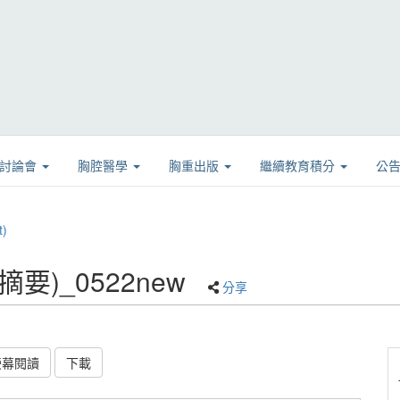
學討論會
胸腔醫學
胸重出版
繼續教育積分
公
)
摘要)_0522new
分享
螢幕閱讀
下載