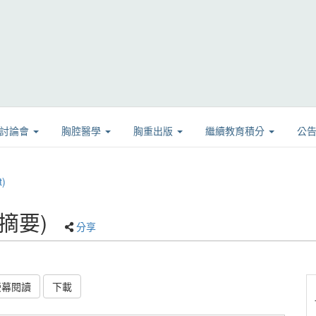
學討論會
胸腔醫學
胸重出版
繼續教育積分
公
)
(摘要)
分享
螢幕閱讀
下載