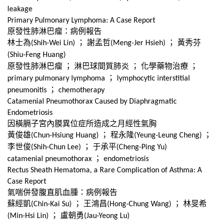
leakage
Primary Pulmonary Lymphoma: A Case Report
原發性肺淋巴瘤：病例報告
林士為
；
謝孟哲
；
黃秀芬
(Shih-Wei Lin)
(Meng-Jer Hsieh)
(Shiu-Feng Huang)
原發性肺淋巴瘤
；
淋巴球間質肺炎
；
化學藥物治療
；
；
primary pulmonary lymphoma
lymphocytic interstitial
；
pneumonitis
chemotherapy
Catamenial Pneumothorax Caused by Diaphragmatic
Endometriosis
因橫膈子宮內膜異位症所造成之月經性氣胸
黃俊雄
；
程永隆
；
(Chun-Hsiung Huang)
(Yeung-Leung Cheng)
李世俊
；
于承平
(Shih-Chun Lee)
(Cheng-Ping Yu)
；
catamenial pneumothorax
endometriosis
Rectus Sheath Hematoma, a Rare Complication of Asthma: A
Case Report
氣喘併發腹直肌血腫：病例報告
蘇經凱
；
王鴻昌
；
林旻希
(Chin-Kai Su)
(Hong-Chung Wang)
；
盧朝勇
(Min-Hsi Lin)
(Jau-Yeong Lu)