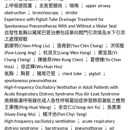
上呼吸道阻塞
；
支氣管鏡術
；
喘鳴
；
upper airway
；
；
obstruction
bronchoscopy
stridor
Experience with Pigtail Tube Drainage Treatment for
Spontaneous Pneumothorax With and Without a Water Seal
自發性氣胸以豬尾巴管治療包括單向閥門引流袋及水下引流
之處理經驗
劉建明
；
張堯欽
；
洪保龍
(Chien-Ming Liu)
(Yao-Chin Chang)
；
杭良文
；
鄭宜昌
(Paw-Loong Ang)
(Liang-Wen Hang)
(Yi-
；
陳維恭
；
夏德椿
Chang Cheng)
(Wei-Kung Chen)
(Te-Chun
；
徐武輝
Hsia)
(Wu-Huei Hsu)
氣胸
；
胸管
；
豬尾巴管
；
；
；
chest tube
pigtail
spontaneous pneumothorax
High-Frequency Oscillatory Ventilation in Adult Patients with
Acute Respiratory Distress Syndrome Plus Air-Leak Syndrome
高頻振盪呼吸器在成人急性呼吸窘迫症併發肺部漏氣之應用
王秉槐
；
余忠仁
；
吳惠東
(Ping-Huai Wang)
(Chong-Jen Yu)
；
楊泮池
(Huey-Dong Wu)
(Pan-Chyr Yang)
；
High-frequency oscillatory ventilation
acute respiratory
；
；
；
distress syndrome
barotrauma
pneumothorax
air