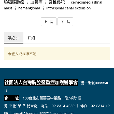
縱膈腔腫瘤
；
血管瘤
；
脊椎侵犯
；
cervicomediastinal
；
；
mass
hemangioma
intraspinal canal extension
上一篇
下一篇
筆記
詳細
(0)
未登入或權限不足!
社團法人台灣胸腔暨重症加護醫學會
(統一編號0095546
1)
：108台北市萬華區中華路一段74號4樓
會 址
胸 重 醫 學 會 秘書處
電話：02-2314-4089 ｜ 傳真：02-2314-12
89 ｜ Email：
tspccm.t6237@msa.hinet.net