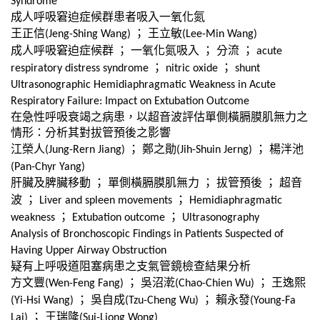
Syndrome
成人呼吸窘迫症候群患者吸入一氧化氮
王正信
；
王立敏
(Jeng-Shing Wang)
(Lee-Min Wang)
成人呼吸窘迫症候群
；
一氧化氮吸入
；
分流
；
acute
；
；
respiratory distress syndrome
nitric oxide
shunt
Ultrasonographic Hemidiaphragmatic Weakness in Acute
Respiratory Failure: Impact on Extubation Outcome
在急性呼吸衰竭之病患，以超音波評估單側橫膈膜肌無力之
情形：分析其對拔管預後之影響
江榮人
；
鄭之勛
；
楊泮池
(Jung-Rern Jiang)
(Jih-Shuin Jerng)
(Pan-Chyr Yang)
肝臟及脾臟移動
；
單側橫膈膜肌無力
；
拔管預後
；
超音
波
；
；
Liver and spleen movements
Hemidiaphragmatic
；
；
weakness
Extubation outcome
Ultrasonography
Analysis of Bronchoscopic Findings in Patients Suspected of
Having Upper Airway Obstruction
疑有上呼吸道阻塞病患之支氣管鏡檢查結果分析
方文豐
；
吳沼漧
；
王逸熙
(Wen-Feng Fang)
(Chao-Chien Wu)
；
吳自成
；
賴永發
(Yi-Hsi Wang)
(Tzu-Cheng Wu)
(Young-Fa
；
王瑞隆
Lai)
(Sui-Liong Wong)