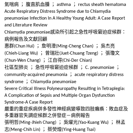
氣喘病
；
腹直肌血腫
；
；
asthma
rectus sheath hematoma
Acute Respiratory Distress Syndrome due to Chlamydia
pneumoniae Infection In A Healthy Young Adult: A Case Report
and Literature Review
感染所引起之急性呼吸窘迫症候群：
Chlamydia pneumoniae
病例報告及文獻回顧
惠群
；
詹明澄
；
吳杰亮
(Chun Hui)
(Ming-Cheng Chan)
；
曾瑞壯
；
張瓊文
(Chieh-Liang Wu)
(Juet-Chuang Tzeng)
；
江自得
(Chun-Wen Chang)
(Chi-Der Chian)
社區型肺炎
；
急性呼吸窘迫症候群
；
；
C. pneumoniae
；
community-acquired pneumonia
acute respiratory distress
；
syndrome
Chlamydia pneumoniae
Severe Critical Illness Polyneuropathy Resulting in Tetraplegia:
A Complication of Sepsis and Multiple Organ Dysfunction
Syndrome-A Case Report
嚴重的重症疾病併多發性神經病變導致四肢癱瘓：敗血症及
多重器官失調症候群之併發症－病例報告
張明哲
；
吳燿光
；
林孟
(Ming-Jhieh Chang)
(Yao-Kuang Wu)
志
；
蔡熒煌
(Meng-Chih Lin)
(Ying-Huang Tsai)