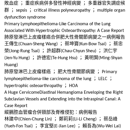
敗血症
；
重症疾病併多發性神經病變
；
多重器官失調症候
群
；
；
；
sepsis
critical illness polyneuropathy
multiple organ
dysfunction syndrome
Primary Lymphoepithelioma-Like Carcinoma of the Lung
Associated With Hypertrophic Osteoarthropathy: A Case Report
肺原發淋巴上皮瘤樣癌合併肥大性骨關節病變之一病例報告
王傳生
；
蔡坤寶
；
蔡忠
(Chuan-Sheng Wang)
(Kun-Bow Tsai)
榮
；
許超群
；
洪仁宇
(Jong-Rung Tsai)
(Chau-Chyun Sheu)
；
許德宏
；
黃明賢
(Jen-Yu Hung)
(Te-Hung Hsu)
(Ming-Shyan
Huang)
肺原發淋巴上皮瘤樣癌
；
肥大性骨關節病變
；
Primary
；
；
lymphoepithelioma-like carcinoma of the lung
LELC
；
hypertrophic osteoarthropathy
HOA
A Huge CervicomeDiastinal Hemangioma Enveloping the Right
Subclavian Vessels and Extending into the Intraspinal Canal: A
Case Report
縱膈腔血管瘤合併頸部及脊椎侵犯：病例報告
林建中
；
鄭莉莉
；
蔡岳峰
(Chien-Chung Lin)
(Li-Li Cheng)
；
李宜堅
；
賴吾為
(Yueh-Fon Tsai)
(E-Jian Lee)
(Wu-Wei Lai)