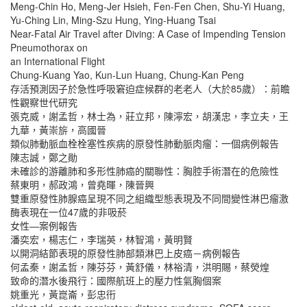
Meng-Chin Ho, Meng-Jer Hsieh, Fen-Fen Chen, Shu-Yi Huang,
Yu-Ching Lin, Ming-Szu Hung, Ying-Huang Tsai
Near-Fatal Air Travel after Diving: A Case of Impending Tension
Pneumothorax on
an International Flight
Chung-Kuang Yao, Kun-Lun Huang, Chung-Kan Peng
存活預測因子於急性呼吸窘迫症候群的老老人（大於85歲）：前瞻
性觀察世代研究
張克威，謝孟哲，林士為，莊立邦，陳濘宏，胡漢忠，李立夫，王
九華，黃崇旂，高國晉
類似肺動脈血栓栓塞性疾病的原發性肺動脈肉瘤：一個病例報告
陳志誠，鄭之勛
未確診的游離肺和多形性肺癌的關聯性：胸腔手術潛在的危險性
蔡東明，郝政鴻，曾堯暉，陳晉興
雙重原發性肺腺癌呈現不同之組織型態表現及不同間變性淋巴瘤激
酶表現在一位47歲的非吸菸
女性—案例報告
潘奕宏，楊志仁，李瑞英，林智鴻，黃明賢
以開洞結節表現的原發性肺部類淋巴上皮癌－病例報告
何孟秦，謝孟哲，陳芬芬，黃舒儀，林裕清，洪明賜，蔡熒煌
致命的潛水後飛行：國際航班上的壓力性氣胸個案
姚重光，黃崑崙，彭忠衎