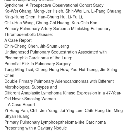
Syndrome: A Prospective Observational Cohort Study
Ko-Wei Chang, Meng-Jer Hsieh, Shih-Wei Lin, Li-Pang Chuang,
Ning-Hung Chen, Han-Chung Hu, Li-Fu Li,
Chiu-Hua Wang, Chung-Chi Huang, Kuo-Chin Kao
Primary Pulmonary Artery Sarcoma Mimicking Pulmonary
Thromboembolic Disease:
A Case Report
Chih-Cheng Chen, Jih-Shuin Jerng
Undiagnosed Pulmonary Sequestration Associated with
Pleomorphic Carcinoma of the Lung:
Potential Risk in Pulmonary Surgery
Tung-Ming Tsai, Cheng-Hung How, Yao-Hui Tseng, Jin-Shing
Chen
Double Primary Pulmonary Adenocarcinomas with Different
Morphological Subtypes and
Different Anaplastic Lymphoma Kinase Expression in a 47-Year-
Old Never-Smoking Woman
– A Case Report
Yi-Hung Pan, Chih-Jen Yang, Jui-Ying Lee, Chih-Hung Lin, Ming-
Shyan Huang
Primary Pulmonary Lymphoepithelioma-like Carcinoma
Presenting with a Cavitary Nodule