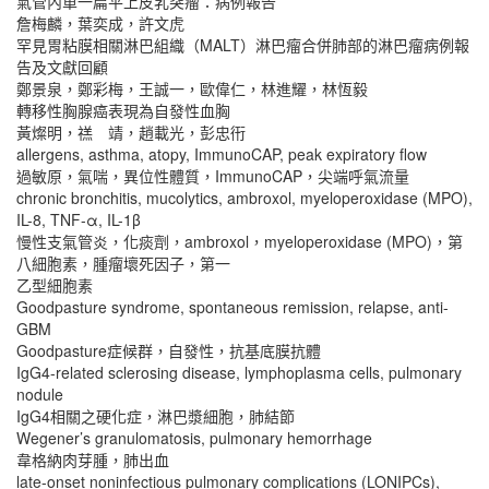
氣管內單一扁平上皮乳突瘤：病例報告
詹梅麟，葉奕成，許文虎
罕見胃粘膜相關淋巴組織（MALT）淋巴瘤合併肺部的淋巴瘤病例報
告及文獻回顧
鄭景泉，鄭彩梅，王誠一，歐偉仁，林進耀，林恆毅
轉移性胸腺癌表現為自發性血胸
黃燦明，禚 靖，趙載光，彭忠衎
allergens, asthma, atopy, ImmunoCAP, peak expiratory flow
過敏原，氣喘，異位性體質，ImmunoCAP，尖端呼氣流量
chronic bronchitis, mucolytics, ambroxol, myeloperoxidase (MPO),
IL-8, TNF-α, IL-1β
慢性支氣管炎，化痰劑，ambroxol，myeloperoxidase (MPO)，第
八細胞素，腫瘤壞死因子，第一
乙型細胞素
Goodpasture syndrome, spontaneous remission, relapse, anti-
GBM
Goodpasture症候群，自發性，抗基底膜抗體
IgG4-related sclerosing disease, lymphoplasma cells, pulmonary
nodule
IgG4相關之硬化症，淋巴漿細胞，肺結節
Wegener’s granulomatosis, pulmonary hemorrhage
韋格納肉芽腫，肺出血
late-onset noninfectious pulmonary complications (LONIPCs),