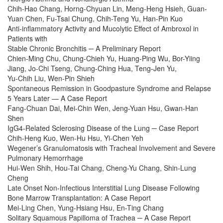
Chih-Hao Chang, Horng-Chyuan Lin, Meng-Heng Hsieh, Guan-
Yuan Chen, Fu-Tsai Chung, Chih-Teng Yu, Han-Pin Kuo
Anti-inflammatory Activity and Mucolytic Effect of Ambroxol in
Patients with
Stable Chronic Bronchitis ─ A Preliminary Report
Chien-Ming Chu, Chung-Chieh Yu, Huang-Ping Wu, Bor-Yiing
Jiang, Jo-Chi Tseng, Chung-Ching Hua, Teng-Jen Yu,
Yu-Chih Liu, Wen-Pin Shieh
Spontaneous Remission in Goodpasture Syndrome and Relapse
5 Years Later — A Case Report
Fang-Chuan Dai, Mei-Chin Wen, Jeng-Yuan Hsu, Gwan-Han
Shen
IgG4-Related Sclerosing Disease of the Lung ─ Case Report
Chih-Heng Kuo, Wen-Hu Hsu, Yi-Chen Yeh
Wegener’s Granulomatosis with Tracheal Involvement and Severe
Pulmonary Hemorrhage
Hui-Wen Shih, Hou-Tai Chang, Cheng-Yu Chang, Shin-Lung
Cheng
Late Onset Non-Infectious Interstitial Lung Disease Following
Bone Marrow Transplantation: A Case Report
Mei-Ling Chen, Yung-Hsiang Hsu, En-Ting Chang
Solitary Squamous Papilloma of Trachea ─ A Case Report