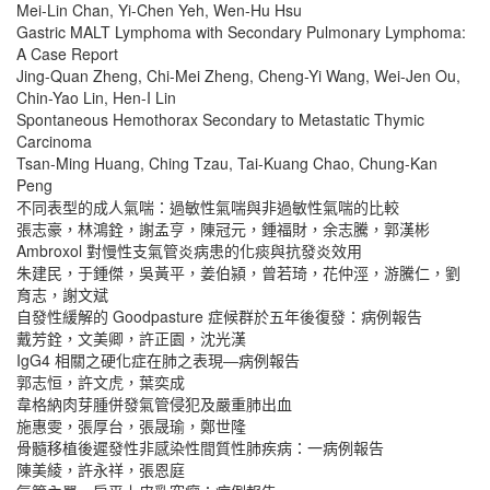
Mei-Lin Chan, Yi-Chen Yeh, Wen-Hu Hsu
Gastric MALT Lymphoma with Secondary Pulmonary Lymphoma:
A Case Report
Jing-Quan Zheng, Chi-Mei Zheng, Cheng-Yi Wang, Wei-Jen Ou,
Chin-Yao Lin, Hen-I Lin
Spontaneous Hemothorax Secondary to Metastatic Thymic
Carcinoma
Tsan-Ming Huang, Ching Tzau, Tai-Kuang Chao, Chung-Kan
Peng
不同表型的成人氣喘：過敏性氣喘與非過敏性氣喘的比較
張志豪，林鴻銓，謝孟亨，陳冠元，鍾福財，余志騰，郭漢彬
Ambroxol 對慢性支氣管炎病患的化痰與抗發炎效用
朱建民，于鍾傑，吳黃平，姜伯潁，曾若琦，花仲涇，游騰仁，劉
育志，謝文斌
自發性緩解的 Goodpasture 症候群於五年後復發：病例報告
戴芳銓，文美卿，許正園，沈光漢
IgG4 相關之硬化症在肺之表現―病例報告
郭志恒，許文虎，葉奕成
韋格納肉芽腫併發氣管侵犯及嚴重肺出血
施惠雯，張厚台，張晟瑜，鄭世隆
骨髓移植後遲發性非感染性間質性肺疾病：一病例報告
陳美綾，許永祥，張恩庭