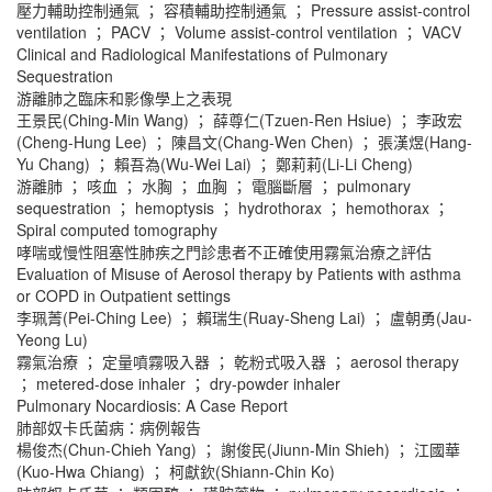
壓力輔助控制通氣 ； 容積輔助控制通氣 ； Pressure assist-control
ventilation ； PACV ； Volume assist-control ventilation ； VACV
Clinical and Radiological Manifestations of Pulmonary
Sequestration
游離肺之臨床和影像學上之表現
王景民(Ching-Min Wang) ； 薛尊仁(Tzuen-Ren Hsiue) ； 李政宏
(Cheng-Hung Lee) ； 陳昌文(Chang-Wen Chen) ； 張漢煜(Hang-
Yu Chang) ； 賴吾為(Wu-Wei Lai) ； 鄭莉莉(Li-Li Cheng)
游離肺 ； 咳血 ； 水胸 ； 血胸 ； 電腦斷層 ； pulmonary
sequestration ； hemoptysis ； hydrothorax ； hemothorax ；
Spiral computed tomography
哮喘或慢性阻塞性肺疾之門診患者不正確使用霧氣治療之評估
Evaluation of Misuse of Aerosol therapy by Patients with asthma
or COPD in Outpatient settings
李珮菁(Pei-Ching Lee) ； 賴瑞生(Ruay-Sheng Lai) ； 盧朝勇(Jau-
Yeong Lu)
霧氣治療 ； 定量噴霧吸入器 ； 乾粉式吸入器 ； aerosol therapy
； metered-dose inhaler ； dry-powder inhaler
Pulmonary Nocardiosis: A Case Report
肺部奴卡氏菌病：病例報告
楊俊杰(Chun-Chieh Yang) ； 謝俊民(Jiunn-Min Shieh) ； 江國華
(Kuo-Hwa Chiang) ； 柯獻欽(Shiann-Chin Ko)