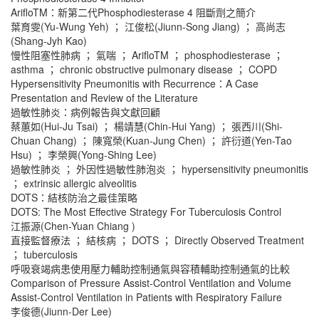
ArifloTM：新第二代Phosphodiesterase 4 阻斷劑之簡介
葉育雯(Yu-Wung Yeh) ； 江俊松(Jiunn-Song Jiang) ； 高尚志
(Shang-Jyh Kao)
慢性阻塞性肺病 ； 氣喘 ； ArifloTM ； phosphodiesterase ；
asthma ； chronic obstructive pulmonary disease ； COPD
Hypersensitivity Pneumonitis with Recurrence：A Case
Presentation and Review of the Literature
過敏性肺炎：病例報告與文獻回顧
蔡蕙如(Hui-Ju Tsai) ； 楊靖慧(Chin-Hui Yang) ； 張西川(Shi-
Chuan Chang) ； 陳寬榮(Kuan-Jung Chen) ； 許衍道(Yen-Tao
Hsu) ； 李榮興(Yong-Shing Lee)
過敏性肺炎 ； 外因性過敏性肺泡炎 ； hypersensitivity pneumonitis
； extrinsic allergic alveolitis
DOTS：結核防治之最佳策略
DOTS: The Most Effective Strategy For Tuberculosis Control
江振源(Chen-Yuan Chiang )
直接監督療法 ； 結核病 ； DOTS ； Directly Observed Treatment
； tuberculosis
呼吸衰竭病患使用壓力輔助控制通氣與容積輔助控制通氣的比較
Comparison of Pressure Assist-Control Ventilation and Volume
Assist-Control Ventilation in Patients with Respiratory Failure
李俊德(Jiunn-Der Lee)