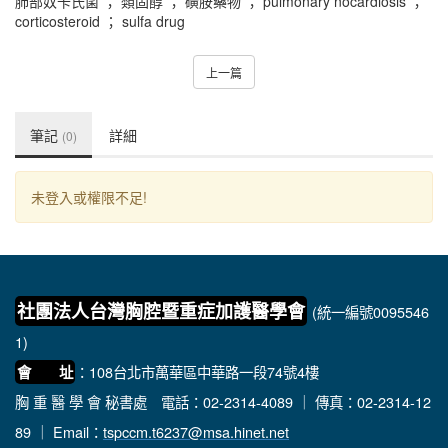
肺部奴卡氏菌 ； 類固醇 ； 磺胺藥物 ； pulmonary nocardiosis ；
corticosteroid ； sulfa drug
上一篇
筆記
詳細
(0)
未登入或權限不足!
社團法人台灣胸腔暨重症加護醫學會
(統一編號0095546
1)
：108台北市萬華區中華路一段74號4樓
會 址
胸 重 醫 學 會 秘書處
電話：02-2314-4089 ｜ 傳真：02-2314-12
89 ｜ Email：
tspccm.t6237@msa.hinet.net