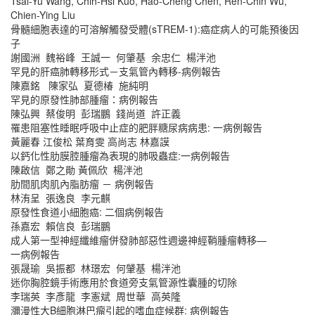
Tsai-Yu Wang, Chih-Hsi Kuo, Hao-Cheng Chen, Ren-Chin Wu,
Chien-Ying Liu
骨髓細胞表達的可溶解觸發受體(sTREM-1):癌症病人的可能預後因
子
謝國洲 魏裕峰 王誠一 何肇基 余忠仁 楊泮池
罕見的肝癌肺轉移形式－支氣管內轉移-病例報告
陳嘉銘 陳家弘 夏德椿 施純明
罕見的原發性肺部腫瘤：病例報告
陳弘興 蔡俊明 彭瑞鵬 錢尚道 許正義
罹患阻塞性睡眠呼吸中止症的肥胖糖尿病病患: 一病例報告
黃麗春 江俊松 葉育雯 高尚志 林嘉謨
以鈣化性肋膜腔腫瘤為表現的肺吸蟲症:一病例報告
陳啟信 鄭之勛 黃佩欣 楊泮池
肋間肌肉肌內脂肪瘤 － 病例報告
林洧呈 張逸良 李元麒
原發性食道小細胞癌: 二個病例報告
孫嘉宏 賴信良 彭瑞鵬
成人第一型神經纖維瘤併發肺部惡性週邊神經鞘腫瘤轉移—
一病例報告
張晟瑜 吳振都 林璟宏 何肈基 楊泮池
迷你胸腔鏡手術應用於食道旁支氣管源性囊腫的切除
李瑞英 李彥龍 李憲斌 周世華 高英隆
瀰漫性大B細胞淋巴瘤引起的嗜血症候群: 病例報告