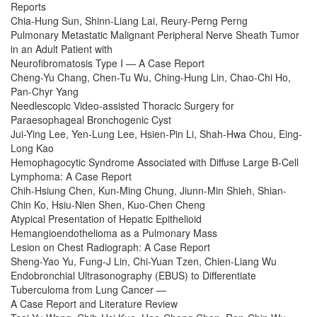
Reports
Chia-Hung Sun, Shinn-Liang Lai, Reury-Perng Perng
Pulmonary Metastatic Malignant Peripheral Nerve Sheath Tumor
in an Adult Patient with
Neurofibromatosis Type I — A Case Report
Cheng-Yu Chang, Chen-Tu Wu, Ching-Hung Lin, Chao-Chi Ho,
Pan-Chyr Yang
Needlescopic Video-assisted Thoracic Surgery for
Paraesophageal Bronchogenic Cyst
Jui-Ying Lee, Yen-Lung Lee, Hsien-Pin Li, Shah-Hwa Chou, Eing-
Long Kao
Hemophagocytic Syndrome Associated with Diffuse Large B-Cell
Lymphoma: A Case Report
Chih-Hsiung Chen, Kun-Ming Chung, Jiunn-Min Shieh, Shian-
Chin Ko, Hsiu-Nien Shen, Kuo-Chen Cheng
Atypical Presentation of Hepatic Epithelioid
Hemangioendothelioma as a Pulmonary Mass
Lesion on Chest Radiograph: A Case Report
Sheng-Yao Yu, Fung-J Lin, Chi-Yuan Tzen, Chien-Liang Wu
Endobronchial Ultrasonography (EBUS) to Differentiate
Tuberculoma from Lung Cancer —
A Case Report and Literature Review