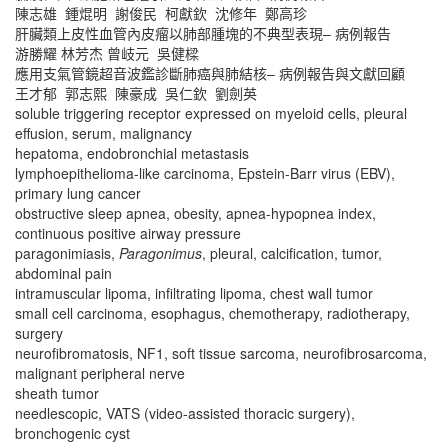
陳志雄 鍾焜明 謝俊民 柯獻欽 沈修年 鄭高珍
肝臟類上皮性血管內皮瘤以肺部腫塊的不典型表現– 病例報告
游勝耀 林芳杰 曾岐元 吳健樑
應用支氣管鏡超音波鑑診斷肺癌與肺結核– 病例報告與文獻回顧
王才郁 郭志熙 陳豪成 吳仁欽 劉劍英
soluble triggering receptor expressed on myeloid cells, pleural
effusion, serum, malignancy
hepatoma, endobronchial metastasis
lymphoepithelioma-like carcinoma, Epstein-Barr virus (EBV),
primary lung cancer
obstructive sleep apnea, obesity, apnea-hypopnea index,
continuous positive airway pressure
paragonimiasis,
Paragonimus
, pleural, calcification, tumor,
abdominal pain
intramuscular lipoma, infiltrating lipoma, chest wall tumor
small cell carcinoma, esophagus, chemotherapy, radiotherapy,
surgery
neurofibromatosis, NF1, soft tissue sarcoma, neurofibrosarcoma,
malignant peripheral nerve
sheath tumor
needlescopic, VATS (video-assisted thoracic surgery),
bronchogenic cyst