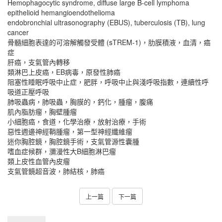
Hemophagocytic syndrome, diffuse large B-cell lymphoma
epithelioid hemangioendothelioma
endobronchial ultrasonography (EBUS), tuberculosis (TB), lung
cancer
骨髓細胞表達的可溶解觸發受體 (sTREM-1)，肋膜積液，血清，癌
症
肝癌，支氣管內轉移
類淋巴上皮癌，EB病毒，原發性肺癌
阻塞性睡眠呼吸中止症，肥胖，呼吸中止與淺呼吸指數，連續性呼
吸道正壓呼吸
肺吸蟲病，肺吸蟲，胸膜的，鈣化，腫瘤，腹痛
肌內脂肪瘤，胸壁腫瘤
小細胞癌，食道，化學治療，放射治療，手術
惡性週邊神經鞘腫瘤，第一型神經纖維瘤
迷你胸腔鏡，胸腔鏡手術，支氣管源性囊腫
嗜血症候群，瀰漫性大B細胞淋巴瘤
類上皮性血管內皮瘤
支氣管鏡超音波，肺結核，肺癌
上一篇
下一篇