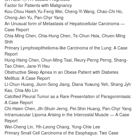
Factor for Patients with Malignancy
Kou-Chou Hsieh,Yu-Feng Wei, Cheng-Yi Wang, Chao-Chi Ho,
Chong-Jen Yu, Pan-Chyr Yang
An Unusual form of Metastasis of Hepatocellular Carcinoma —
Case Report
Chia-Ming Chen, Chia-Hung Chen, Te-Chun Hsia, Chuen-Ming
Shih
Primary Lymphoepithelioma-like Carcinoma of the Lung: A Case
Report
Hung-Hsing Chen, Chun-Ming Tsai, Reury-Perng Perng, Shang-
Tao Chien, Jane-Yi Hsu
Obstructive Sleep Apnea in an Obese Patient with Diabetes
Mellitus: A Case Report
Li-Chun Huang, Jiunn-Song Jiang, Diana Yuwung Yeh, Shang Jyh
Kao, Chia-Mo Lin
Calcified Pleural Tumor as a Rare Presentation of Paragonimiasis:
A Case Report
Chi-Hsien Chen, Jih-Shuin Jerng, Pei-Shin Huang, Pan-Chyr Yang
Intramuscular Lipoma Arising in the Intercostal Muscle — A Case
Report
Wei-Cheng Lin, Yih-Leong Chang, Yung-Chie Lee
Primary Small Cell Carcinoma of the Esophagus: Two Case