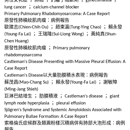
gynecomastia
；
lung cancer
calcium-channel blocker
Primary Pulmonary Rhabdomyosarcoma: A Case Report
原發性肺橫紋肌肉瘤：病例報告
歐建志
；
趙東瀛
；
賴永發
(Chien-Chih Ou)
(Tung-Ying Chao)
；
王瑞隆
；
黃純真
(Young-Fa Lai)
(Sui-Liong Wong)
(Shun-
Chen Huang)
原發性肺橫紋肌肉瘤
；
Primary pulmonary
rhabdomyosarcoma
Castleman's Disease Presenting with Massive Pleural Effusion: A
Case Report
以大量肋膜積水表現：病例報告
Castleman's Disease
蘇茂昌
；
賴永發
；
謝敏暲
(Mao-Chang Su)
(Young-Fa Lai)
(Ming-Jang Shieh)
巨淋巴結增生
；
肋膜積液
；
；
Castleman's disease
giant
；
lymph node hyperplasia
pleural effusion
Sjögren's Syndrome and Systemic Amyloidosis Associated with
Pulmonary Bullae Formation: A Case Report
索格倫氏症候群及類澱粉樣沉積病併有肺部大泡形成：病例
報告