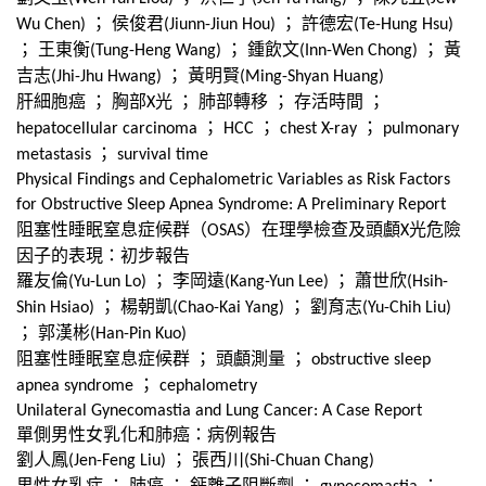
；
侯俊君
；
許德宏
Wu Chen)
(Jiunn-Jiun Hou)
(Te-Hung Hsu)
；
王東衡
；
鍾飲文
；
黃
(Tung-Heng Wang)
(Inn-Wen Chong)
吉志
；
黃明賢
(Jhi-Jhu Hwang)
(Ming-Shyan Huang)
肝細胞癌
；
胸部
光
；
肺部轉移
；
存活時間
；
X
；
；
；
hepatocellular carcinoma
HCC
chest X-ray
pulmonary
；
metastasis
survival time
Physical Findings and Cephalometric Variables as Risk Factors
for Obstructive Sleep Apnea Syndrome: A Preliminary Report
阻塞性睡眠窒息症候群（
）在理學檢查及頭顱
光危險
OSAS
X
因子的表現：初步報告
羅友倫
；
李岡遠
；
蕭世欣
(Yu-Lun Lo)
(Kang-Yun Lee)
(Hsih-
；
楊朝凱
；
劉育志
Shin Hsiao)
(Chao-Kai Yang)
(Yu-Chih Liu)
；
郭漢彬
(Han-Pin Kuo)
阻塞性睡眠窒息症候群
；
頭顱測量
；
obstructive sleep
；
apnea syndrome
cephalometry
Unilateral Gynecomastia and Lung Cancer: A Case Report
單側男性女乳化和肺癌：病例報告
劉人鳳
；
張西川
(Jen-Feng Liu)
(Shi-Chuan Chang)
男性女乳症
；
肺癌
；
鈣離子阻斷劑
；
；