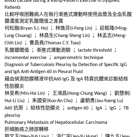
Blood Lactate during a Ramp-Pattern Exercise in Dyspneic
Patients
比較呼吸困難病人在執行漸進式運動時使用血漿及全血乳酸
鹽濃度測定乳酸閾值之差異
何松融
；
林逸芬
；
莊銘隆
(Bryan S.J. Ho)
(I-Feng Lin)
(Ming-
；
林昌生
；
林孟志
Lung Chuang)
(Chang-Sheng Lin)
(Meng-
；
曹昌堯
Chih Lin)
(Thomas C.Y. Tsao)
乳酸鹽閾值
；
漸進式運動測驗
；
；
lactate threshold
；
incremental exercise
amperometric technique
Diagnosis of Tuberculosis Pleurisy by Detection of Specific IgG
and IgA Anti-Antigen 60 in Pleural Fluid
藉由偵測肋膜積液中抗
及
特異抗體來診斷結核
A60 IgG
IgA
性肋膜炎
林旻希
；
王鴻昌
；
劉慧俐
(Min-Hsi Lin)
(Hong-Chung Wang)
(
；
朱國安
；
盧朝勇
Hui-Li Liu)
(Kuo-An Chu)
(Jau-Yoeng Lu)
抗原
；
結核性肋膜炎
；
；
；
；
A60
antigen 60
IgA
IgG
TB
pleurisy
Pulmonary Metastasis of Hepatocellular Carcinoma
肝細胞癌之肺部轉移
劉文玉
；
洪仁宇
；
陳九五
(Wen-Yuh Liou)
(Jen-Yu Hung)
(Jew-