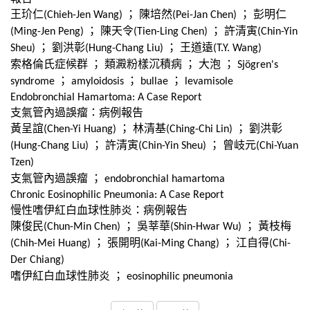
王玠仁
；
陳培然
；
彭明仁
(Chieh-Jen Wang)
(Pei-Jan Chen)
；
陳天令
；
許清寅
(Ming-Jen Peng)
(Tien-Ling Chen)
(Chin-Yin
；
劉洪彰
；
王道遠
Sheu)
(Hung-Chang Liu)
(T.Y. Wang)
索格倫氏症候群
；
類澱粉樣沉積病
；
大泡
；
Sjögren's
；
；
；
syndrome
amyloidosis
bullae
levamisole
Endobronchial Hamartoma: A Case Report
支氣管內過誤瘤：病例報告
黃呈誼
；
林清基
；
劉洪彰
(Chen-Yi Huang)
(Ching-Chi Lin)
；
許清寅
；
曾岐元
(Hung-Chang Liu)
(Chin-Yin Sheu)
(Chi-Yuan
Tzen)
支氣管內過誤瘤
；
endobronchial hamartoma
Chronic Eosinophilic Pneumonia: A Case Report
慢性嗜伊紅白血球性肺炎：病例報告
陳俊民
；
吳莘華
；
黃枝梅
(Chun-Min Chen)
(Shin-Hwar Wu)
；
張開明
；
江自得
(Chih-Mei Huang)
(Kai-Ming Chang)
(Chi-
Der Chiang)
嗜伊紅白血球性肺炎
；
eosinophilic pneumonia