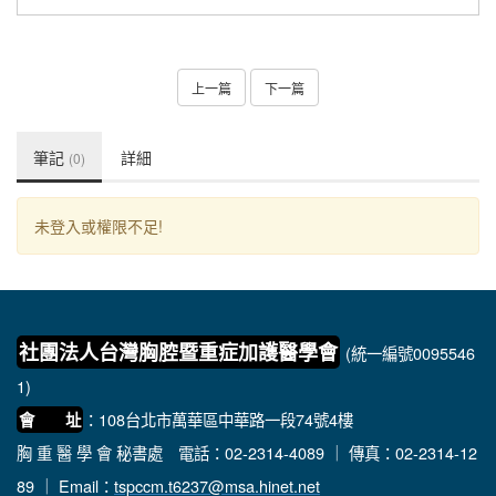
上一篇
下一篇
筆記
詳細
(0)
未登入或權限不足!
社團法人台灣胸腔暨重症加護醫學會
(統一編號0095546
1)
：108台北市萬華區中華路一段74號4樓
會 址
胸 重 醫 學 會 秘書處
電話：02-2314-4089 ｜ 傳真：02-2314-12
89 ｜ Email：
tspccm.t6237@msa.hinet.net