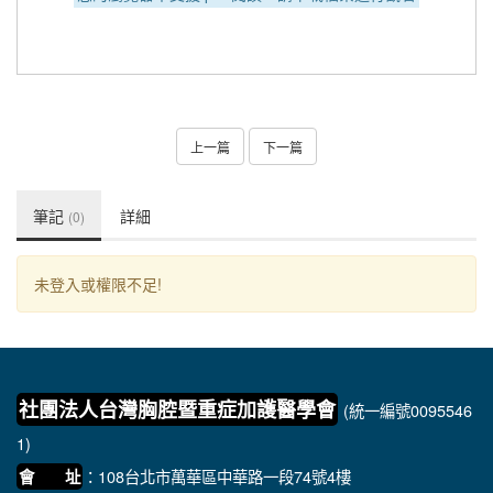
上一篇
下一篇
筆記
詳細
(0)
未登入或權限不足!
社團法人台灣胸腔暨重症加護醫學會
(統一編號0095546
1)
：108台北市萬華區中華路一段74號4樓
會 址