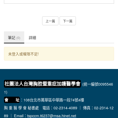
上一篇
下一篇
筆記
詳細
(0)
未登入或權限不足!
社團法人台灣胸腔暨重症加護醫學會
(統一編號0095546
1)
：108台北市萬華區中華路一段74號4樓
會 址
胸 重 醫 學 會 秘書處
電話：02-2314-4089 ｜ 傳真：02-2314-12
89 ｜ Email：
tspccm.t6237@msa.hinet.net