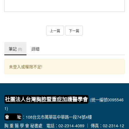
上一篇
下一篇
筆記
詳細
(0)
未登入或權限不足!
社團法人台灣胸腔暨重症加護醫學會
(統一編號0095546
1)
：108台北市萬華區中華路一段74號4樓
會 址
胸 重 醫 學 會 秘書處
電話：02-2314-4089 ｜ 傳真：02-2314-12