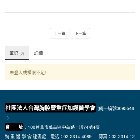
上一篇
下一篇
筆記
詳細
(0)
未登入或權限不足!
社團法人台灣胸腔暨重症加護醫學會
(統一編號0095546
1)
：108台北市萬華區中華路一段74號4樓
會 址
胸 重 醫 學 會 秘書處
電話：02-2314-4089 ｜ 傳真：02-2314-12