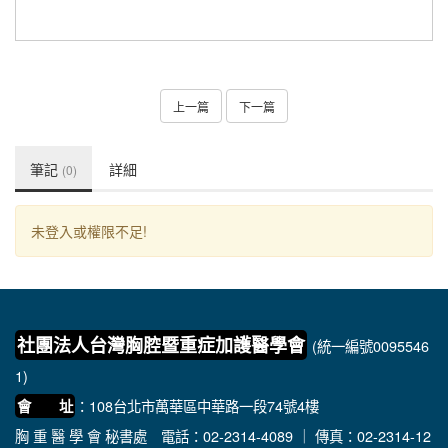
上一篇
下一篇
筆記
詳細
(0)
未登入或權限不足!
社團法人台灣胸腔暨重症加護醫學會
(統一編號0095546
1)
：108台北市萬華區中華路一段74號4樓
會 址
胸 重 醫 學 會 秘書處
電話：02-2314-4089 ｜ 傳真：02-2314-12