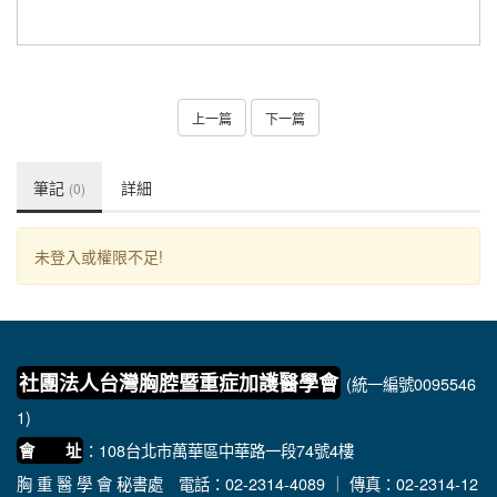
上一篇
下一篇
筆記
詳細
(0)
未登入或權限不足!
社團法人台灣胸腔暨重症加護醫學會
(統一編號0095546
1)
：108台北市萬華區中華路一段74號4樓
會 址
胸 重 醫 學 會 秘書處
電話：02-2314-4089 ｜ 傳真：02-2314-12