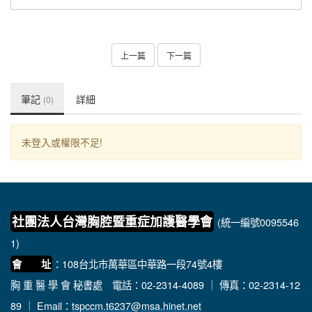
上一篇
下一篇
筆記
詳細
(0)
未登入或權限不足!
社團法人台灣胸腔暨重症加護醫學會
(統一編號0095546
1)
：108台北市萬華區中華路一段74號4樓
會 址
胸 重 醫 學 會 秘書處
電話：02-2314-4089 ｜ 傳真：02-2314-12
89 ｜ Email：
tspccm.t6237@msa.hinet.net