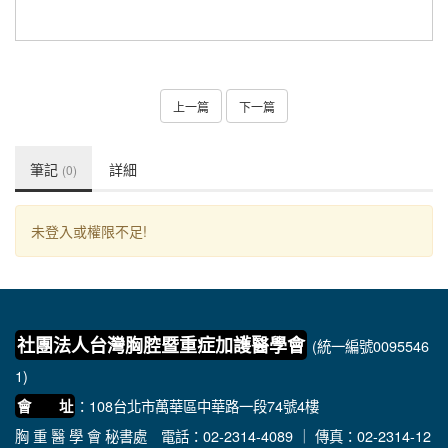
上一篇
下一篇
筆記
詳細
(0)
未登入或權限不足!
社團法人台灣胸腔暨重症加護醫學會
(統一編號0095546
1)
：108台北市萬華區中華路一段74號4樓
會 址
胸 重 醫 學 會 秘書處
電話：02-2314-4089 ｜ 傳真：02-2314-12