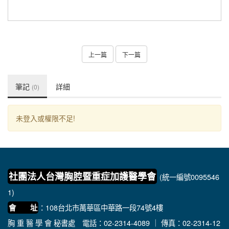
上一篇
下一篇
筆記
詳細
(0)
未登入或權限不足!
社團法人台灣胸腔暨重症加護醫學會
(統一編號0095546
1)
：108台北市萬華區中華路一段74號4樓
會 址
胸 重 醫 學 會 秘書處
電話：02-2314-4089 ｜ 傳真：02-2314-12