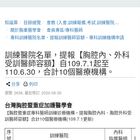
知識庫
目錄總覽
會務 (入會,訓練報備,考試,訓練醫院,章程,證書展延)
關於胸重醫學會
會員專區/專科醫師
專科訓練醫院名單、提報訓練醫師容額、專科訓練機構申請
訓練醫院名單，提報【胸腔內、外科
受訓醫師容額】自109.7.1起至
110.6.30，合計10個醫療機構。
分享
列印
瀏覽: 2636,
最近修訂: 2020-06-30
台灣胸腔暨重症加護醫學會
【胸腔暨重症專科醫師訓練診療機構，提報胸腔內科、胸腔外科受
訓醫師容額】合計10個醫療機構(109.7.1更新)
序
內科
訓練醫院
號
指導醫師
指