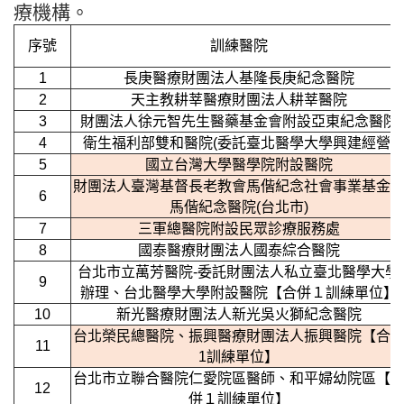
療機構。
序號
訓練醫院
1
長庚醫療財團法人基隆長庚紀念醫院
2
天主教耕莘醫療財團法人耕莘醫院
3
財團法人徐元智先生醫藥基金會附設亞東紀念醫院
4
衛生福利部雙和醫院(委託臺北醫學大學興建經營)
5
國立台灣大學醫學院附設醫院
財團法人臺灣基督長老教會馬偕紀念社會事業基金
6
馬偕紀念醫院(台北市)
7
三軍總醫院附設民眾診療服務處
8
國泰醫療財團法人國泰綜合醫院
台北市立萬芳醫院-委託財團法人私立臺北醫學大學
9
辦理、台北醫學大學附設醫院【合併１訓練單位】
10
新光醫療財團法人新光吳火獅紀念醫院
台北榮民總醫院、振興醫療財團法人振興醫院【合
11
1訓練單位】
台北市立聯合醫院仁愛院區醫師、和平婦幼院區【
12
併１訓練單位】