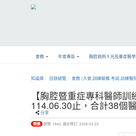
會務
年會專區
胸腔病例Ｘ光及重症醫
知識庫
目錄總覽
會務 (入會,訓練報備,考試,訓練醫院,章程,證書展延
【胸腔暨重症專科醫師訓練
114.06.30止，合計38
分享
精選
瀏覽: 1842,
最近修訂: 2026-03-23