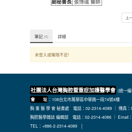
副秘書長
張博瑞 醫師
上
筆記
詳細
(0)
未登入或權限不足!
社團法人台灣胸腔暨重症加護醫學會
(統一編號
：108台北市萬華區中華路一段74號4樓
會 址
胸 重 醫 學 會 秘書處
電話：02-2314-4089 ｜ 傳真：02
胸腔醫學雜誌 編輯部
電話：02-2314-4086 ｜ Email
TEL：+886-2-2314-4089 │