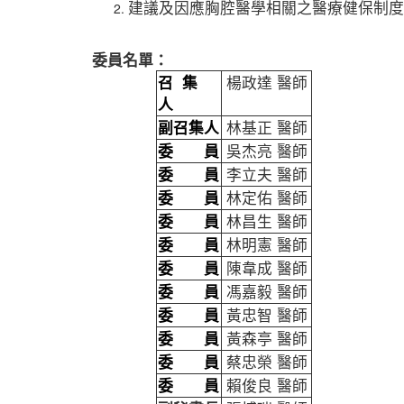
建議及因應胸腔醫學相關之醫療健保制度
委員名單：
召 集
楊政達 醫師
人
副召集人
林基正 醫師
委 員
吳杰亮 醫師
委 員
李立夫 醫師
委 員
林定佑 醫師
委 員
林昌生 醫師
委 員
林明憲 醫師
委 員
陳韋成 醫師
委 員
馮嘉毅 醫師
委 員
黃忠智 醫師
委 員
黃森亭 醫師
委 員
蔡忠榮 醫師
委 員
賴俊良 醫師