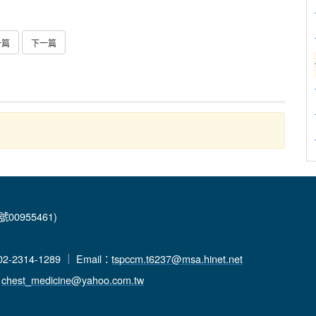
一篇
下一篇
00955461)
-2314-1289 ｜ Email：
tspccm.t6237@msa.hinet.net
：
chest_medicine@yahoo.com.tw