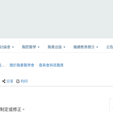
學討論會
胸腔醫學
胸重出版
繼續教育積分
公
)
關於胸重醫學會
委員會與其職責
分享
列印
制定或修正。