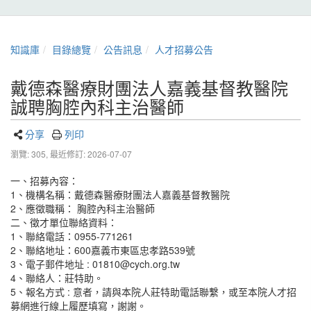
知識庫
目錄總覽
公告訊息
人才招募公告
戴德森醫療財團法人嘉義基督教醫院
誠聘胸腔內科主治醫師
分享
列印
瀏覽: 305,
最近修訂: 2026-07-07
一、招募內容：
1、機構名稱：戴德森醫療財團法人嘉義基督教醫院
2、應徵職稱： 胸腔內科主治醫師
二、徵才單位聯絡資料：
1、聯絡電話：0955-771261
2、聯絡地址：600嘉義市東區忠孝路539號
3、電子郵件地址 : 01810@cych.org.tw
4、聯絡人：莊特助。
5、報名方式 : 意者，請與本院人莊特助電話聯繫，或至本院人才招
募網進行線上履歷填寫，謝謝。