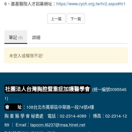
6、嘉基醫院人才招募網址：
https://www.cych.org.tw/hr2.aspx#hr1
上一篇
下一篇
筆記
詳細
(0)
未登入或權限不足!
社團法人台灣胸腔暨重症加護醫學會
(統一編號0095546
1)
：108台北市萬華區中華路一段74號4樓
會 址
胸 重 醫 學 會 秘書處
電話：02-2314-4089 ｜ 傳真：02-2314-12
89 ｜ Email：
tspccm.t6237@msa.hinet.net