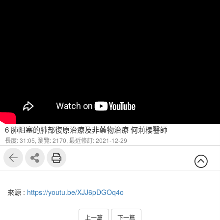
6 肺阻塞的肺部復原治療及非藥物治療 何莉櫻醫師
長度: 31:05,
瀏覽: 2170,
最近修訂: 2021-12-29
來源 :
https://youtu.be/XJJ6pDGOq4o
上一篇
下一篇