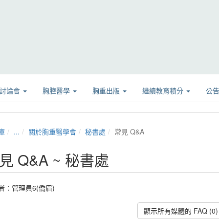
學討論會
胸腔醫學
胸重出版
繼續教育積分
公
庫
...
關於胸重醫學會
秘書處
常見 Q&A
見 Q&A ~ 秘書處
者：
管理員6(僑眉)
顯示所有媒體的 FAQ (0)