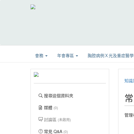
會務
年會專區
胸腔病例Ｘ光及重症醫
知識
常
搜尋這個資料夾
媒體
(0)
管理
討論區
(未啟用)
常見 Q&A
(0)