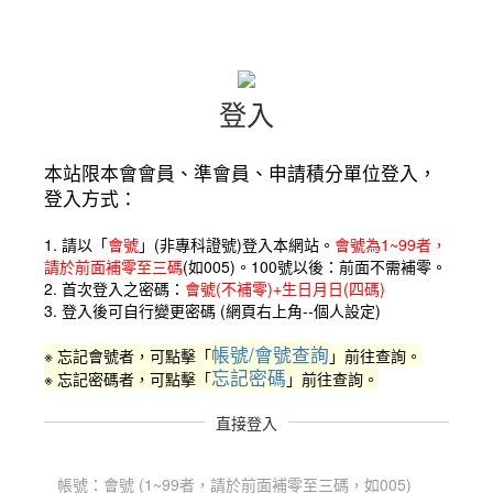
登入
本站限本會會員、準會員、申請積分單位登入，
登入方式：
1. 請以「
會號
」(非專科證號)
登入本網站。
會號為1~99者，
請於前面補零至三碼
(如005)。
100號以後：前面不需補零。
2. 首次登入之密碼：
會號(不補零)+生日月日(四碼)
3. 登入後可自行變更密碼 (網頁右上角--個人設定)
帳號/會號查詢
※ 忘記會號者，可點擊「
」前往查詢。
忘記密碼
※ 忘記密碼者，可點擊「
」前往查詢。
直接登入