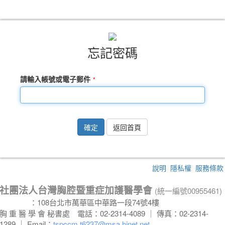
忘記密碼
請輸入帳號或電子郵件
確定
返回首頁
說明
隱私權
服務條款
社團法人台灣胸腔暨重症加護醫學會
(統一編號00955461)
會 址
：108台北市萬華區中華路一段74號4樓
胸 重 醫 學 會 秘書處
電話：02-2314-4089 ｜ 傳真：02-2314-
1289 ｜ Email：
tspccm.t6237@msa.hinet.net